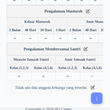
➖
➖
➖
➖
➖
➖
➖
➖
Pengalaman Masturoh
Keluar Masturoh
Amir Masturoh
2 Bulan
40 Hari
10 Hari
3 Hari
2 Bulan
40 Hari
10 Ha
➖
➖
➖
➖
➖
➖
➖
Pengalaman Membersamai Santri
Muawin Jamaah Santri
Amir Jamaah Santri
Kelas (1,2,3)
Kelas (4,5,6)
Kelas (1,2,3)
Kelas (4,5,6)
➖
➖
➖
✅
Tidak ada data anggota keluarga yang tersedia.
Copyright © 2026 PQ Center