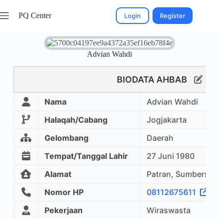
PQ Center
Login
Register
Advian Wahdi
BIODATA AHBAB
Nama
Advian Wahdi
Halaqah/Cabang
Jogjakarta
Gelombang
Daerah
Tempat/Tanggal Lahir
27 Juni 1980
Alamat
Patran, Sumbersar
Nomor HP
08112675611
Pekerjaan
Wiraswasta