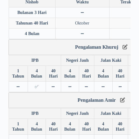
Nishob
Waktu
Terakhir
Bulanan 3 Hari
➖
➖
Tahunan 40 Hari
Oktober
202
4 Bulan
➖
➖
Pengalaman Khuruj
IPB
Negeri Jauh
Jalan Kaki
1
4
40
4
40
4
40
4
Tahun
Bulan
Hari
Bulan
Hari
Bulan
Hari
Bul
➖
✅
➖
➖
➖
➖
➖
➖
Pengalaman Amir
IPB
Negeri Jauh
Jalan Kaki
1
4
40
4
40
4
40
4
Tahun
Bulan
Hari
Bulan
Hari
Bulan
Hari
Bul