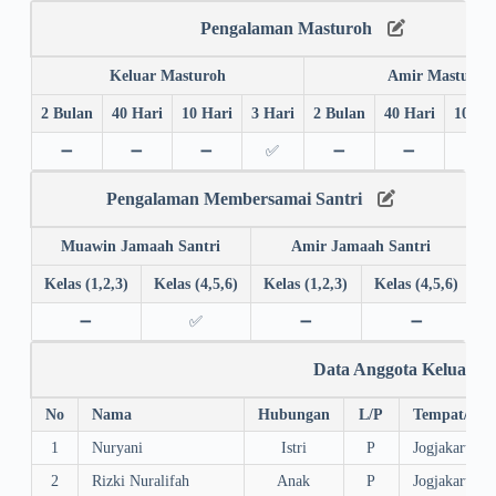
Pengalaman Masturoh
Keluar Masturoh
Amir Masturoh
2 Bulan
40 Hari
10 Hari
3 Hari
2 Bulan
40 Hari
10 Ha
➖
➖
➖
✅
➖
➖
➖
Pengalaman Membersamai Santri
Muawin Jamaah Santri
Amir Jamaah Santri
Kelas (1,2,3)
Kelas (4,5,6)
Kelas (1,2,3)
Kelas (4,5,6)
➖
✅
➖
➖
Data Anggota Keluarga
No
Nama
Hubungan
L/P
Tempat/Tgl.
1
Nuryani
Istri
P
Jogjakarta, 
2
Rizki Nuralifah
Anak
P
Jogjakarta, 