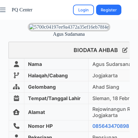
PQ Center
Login
Register
Agus Sudarsana
BIODATA AHBAB
Nama
Agus Sudarsana
Halaqah/Cabang
Jogjakarta
Gelombang
Ahad Siang
Tempat/Tanggal Lahir
Sleman, 18 Februar
Rejowinangun RT 2
Alamat
Jogjakarta
Nomor HP
085643470898
Pekerjaan
Pensiunan