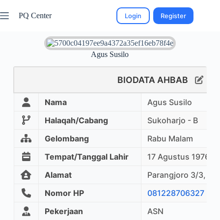
PQ Center
Login
Register
Agus Susilo
BIODATA AHBAB
Nama
Agus Susilo
Halaqah/Cabang
Sukoharjo - B
Gelombang
Rabu Malam
Tempat/Tanggal Lahir
17 Agustus 1976
Alamat
Parangjoro 3/3, Gr
Nomor HP
081228706327
Pekerjaan
ASN