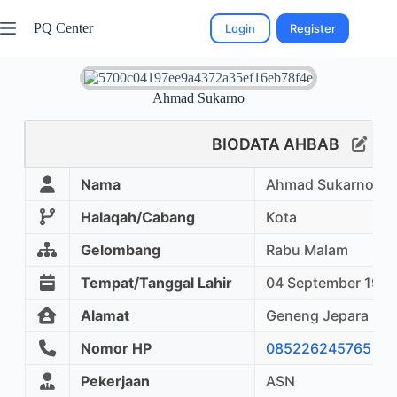
PQ Center
Login
Register
Ahmad Sukarno
BIODATA AHBAB
Nama
Ahmad Sukarno
Halaqah/Cabang
Kota
Gelombang
Rabu Malam
Tempat/Tanggal Lahir
04 September 1970
Alamat
Geneng Jepara
Nomor HP
085226245765
Pekerjaan
ASN