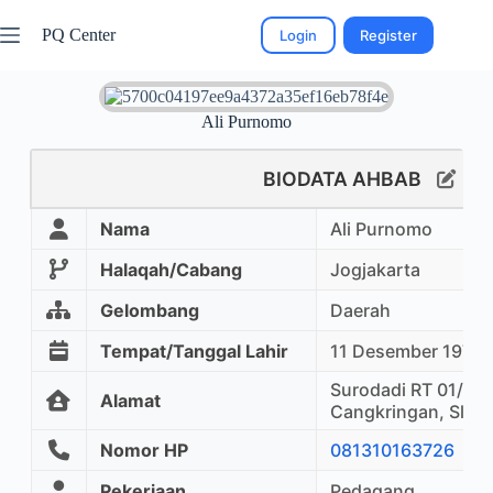
PQ Center
Login
Register
Ali Purnomo
BIODATA AHBAB
Nama
Ali Purnomo
Halaqah/Cabang
Jogjakarta
Gelombang
Daerah
Tempat/Tanggal Lahir
11 Desember 1970
Surodadi RT 01/047
Alamat
Cangkringan, Slem
Nomor HP
081310163726
Pekerjaan
Pedagang