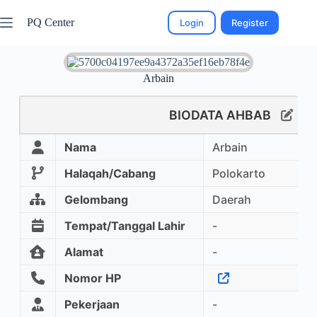
PQ Center
Login
Register
Arbain
BIODATA AHBAB
Nama
Arbain
Halaqah/Cabang
Polokarto
Gelombang
Daerah
Tempat/Tanggal Lahir
-
Alamat
-
Nomor HP
Pekerjaan
-