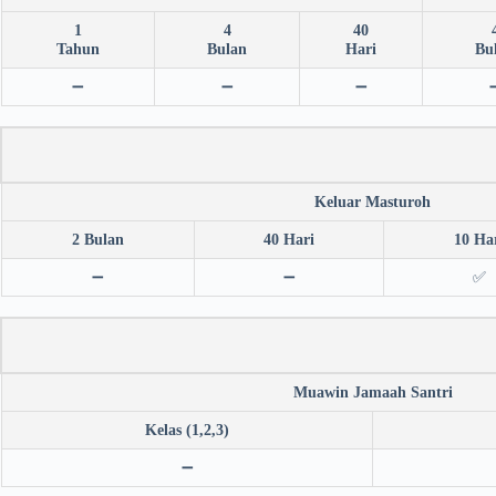
1
4
40
Tahun
Bulan
Hari
Bu
➖
➖
➖
Keluar Masturoh
2 Bulan
40 Hari
10 Ha
➖
➖
✅
Muawin Jamaah Santri
Kelas (1,2,3)
➖