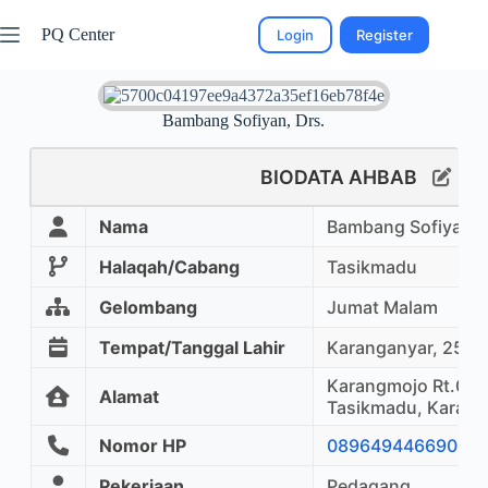
PQ Center
Login
Register
Bambang Sofiyan, Drs.
BIODATA AHBAB
Nama
Bambang Sofiyan, 
Halaqah/Cabang
Tasikmadu
Gelombang
Jumat Malam
Tempat/Tanggal Lahir
Karanganyar, 25 D
Karangmojo Rt.07/
Alamat
Tasikmadu, Karang
Nomor HP
089649446690
Pekerjaan
Pedagang