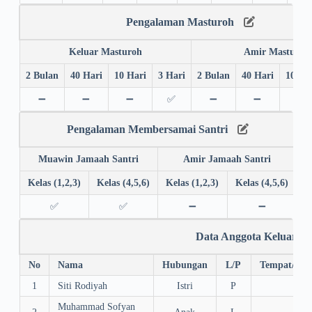
Pengalaman Masturoh
Keluar Masturoh
Amir Masturoh
2 Bulan
40 Hari
10 Hari
3 Hari
2 Bulan
40 Hari
10 Ha
➖
➖
➖
✅
➖
➖
➖
Pengalaman Membersamai Santri
Muawin Jamaah Santri
Amir Jamaah Santri
Kelas (1,2,3)
Kelas (4,5,6)
Kelas (1,2,3)
Kelas (4,5,6)
✅
✅
➖
➖
Data Anggota Keluarga
No
Nama
Hubungan
L/P
Tempat/Tgl.
1
Siti Rodiyah
Istri
P
Muhammad Sofyan
2
Anak
L