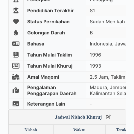
Pendidikan Terakhir
S1
Status Pernikahan
Sudah Menikah
Golongan Darah
B
Bahasa
Indonesia, Jawa
Tahun Mulai Taklim
1996
Tahun Mulai Khuruj
1993
Amal Maqomi
2.5 Jam, Taklim Ma
Pengalaman
Madura, Jember, K
Penggarapan Daerah
Kalimantan Selatan
Keterangan Lain
-
Jadwal Nishob Khuruj
Nishob
Waktu
Terakhir