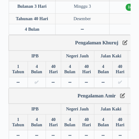
Bulanan 3 Hari
Minggu 3
Istiq
Tahunan 40 Hari
Desember
202
4 Bulan
➖
➖
Pengalaman Khuruj
IPB
Negeri Jauh
Jalan Kaki
1
4
40
4
40
4
40
4
Tahun
Bulan
Hari
Bulan
Hari
Bulan
Hari
Bul
➖
✅
➖
➖
➖
➖
✅
✅
Pengalaman Amir
IPB
Negeri Jauh
Jalan Kaki
1
4
40
4
40
4
40
4
Tahun
Bulan
Hari
Bulan
Hari
Bulan
Hari
Bul
➖
➖
➖
➖
➖
➖
➖
➖