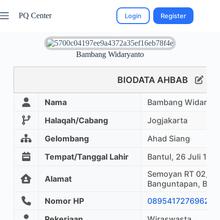
PQ Center
Login
Register
Bambang Widaryanto
BIODATA AHBAB
Nama
Bambang Widaryan
Halaqah/Cabang
Jogjakarta
Gelombang
Ahad Siang
Tempat/Tanggal Lahir
Bantul, 26 Juli 197
Semoyan RT 02, Si
Alamat
Banguntapan, Bantu
Nomor HP
0895417276962
Pekerjaan
Wiraswasta