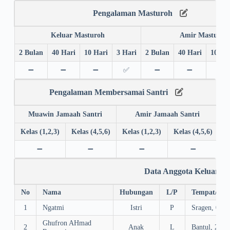
Pengalaman Masturoh
Keluar Masturoh
Amir Masturoh
2 Bulan
40 Hari
10 Hari
3 Hari
2 Bulan
40 Hari
10 Ha
➖
➖
➖
✅
➖
➖
➖
Pengalaman Membersamai Santri
Muawin Jamaah Santri
Amir Jamaah Santri
Kelas (1,2,3)
Kelas (4,5,6)
Kelas (1,2,3)
Kelas (4,5,6)
➖
➖
➖
➖
Data Anggota Keluarga
No
Nama
Hubungan
L/P
Tempat/Tgl.
1
Ngatmi
Istri
P
Sragen, 02/0
Ghufron AHmad
2
Anak
L
Bantul, 24/1