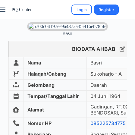
PQ Center
Login
Register
Basri
BIODATA AHBAB
Nama
Basri
Halaqah/Cabang
Sukoharjo - A
Gelombang
Daerah
Tempat/Tanggal Lahir
04 Juni 1964
Gadingan, RT.02/1
Alamat
BENDOSARI, Sukoh
Nomor HP
085225734775
Pekerjaan
Pegawai Swasta