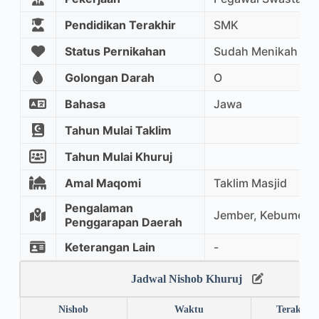
Pendidikan Terakhir
SMK
Status Pernikahan
Sudah Menikah
Golongan Darah
O
Bahasa
Jawa
Tahun Mulai Taklim
Tahun Mulai Khuruj
Amal Maqomi
Taklim Masjid
Pengalaman
Jember, Kebumen, 
Penggarapan Daerah
Keterangan Lain
-
Jadwal Nishob Khuruj
Nishob
Waktu
Terakhir