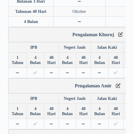
Bulanan 3 Hari
➖
➖
Tahunan 40 Hari
Oktober
202
4 Bulan
➖
➖
Pengalaman Khuruj
IPB
Negeri Jauh
Jalan Kaki
1
4
40
4
40
4
40
4
Tahun
Bulan
Hari
Bulan
Hari
Bulan
Hari
Bul
➖
✅
➖
➖
➖
➖
✅
➖
Pengalaman Amir
IPB
Negeri Jauh
Jalan Kaki
1
4
40
4
40
4
40
4
Tahun
Bulan
Hari
Bulan
Hari
Bulan
Hari
Bul
➖
✅
➖
➖
➖
➖
✅
➖