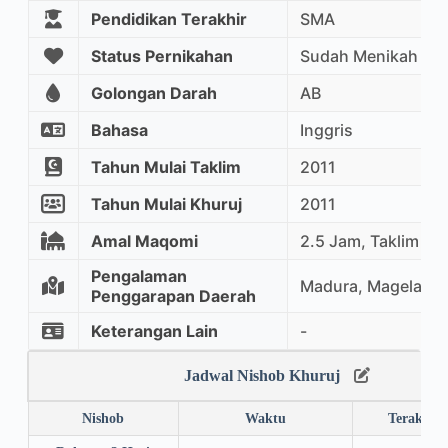
Pendidikan Terakhir
SMA
Status Pernikahan
Sudah Menikah
Golongan Darah
AB
Bahasa
Inggris
Tahun Mulai Taklim
2011
Tahun Mulai Khuruj
2011
Amal Maqomi
2.5 Jam, Taklim M
Pengalaman
Madura, Magelang,
Penggarapan Daerah
Keterangan Lain
-
Jadwal Nishob Khuruj
Nishob
Waktu
Terakhir