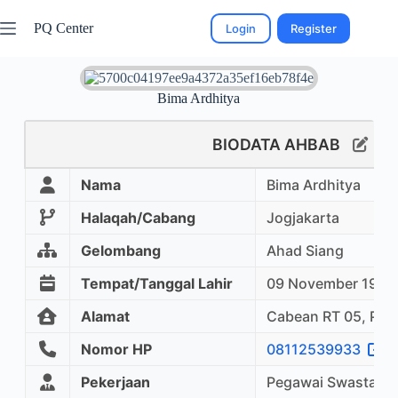
PQ Center
Login
Register
Bima Ardhitya
BIODATA AHBAB
Nama
Bima Ardhitya
Halaqah/Cabang
Jogjakarta
Gelombang
Ahad Siang
Tempat/Tanggal Lahir
09 November 1980
Alamat
Cabean RT 05, PG H
Nomor HP
08112539933
Pekerjaan
Pegawai Swasta