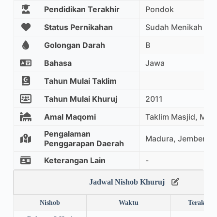
Pendidikan Terakhir
Pondok
Status Pernikahan
Sudah Menikah
Golongan Darah
B
Bahasa
Jawa
Tahun Mulai Taklim
Tahun Mulai Khuruj
2011
Amal Maqomi
Taklim Masjid, Mu
Pengalaman
Madura, Jember, Ka
Penggarapan Daerah
Keterangan Lain
-
Jadwal Nishob Khuruj
Nishob
Waktu
Terakhir