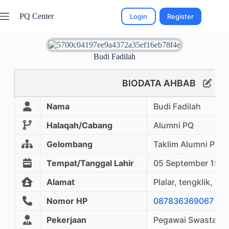
PQ Center
Login
Register
Budi Fadilah
BIODATA AHBAB
Nama
Budi Fadilah
Halaqah/Cabang
Alumni PQ
Gelombang
Taklim Alumni PQ
Tempat/Tanggal Lahir
05 September 199
Alamat
Plalar, tengklik, t
Nomor HP
087836369067
Pekerjaan
Pegawai Swasta