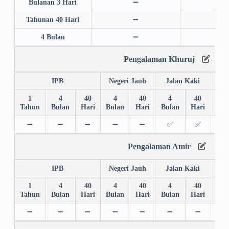
Bulanan 3 Hari
➖
➖
Tahunan 40 Hari
➖
➖
4 Bulan
➖
➖
Pengalaman Khuruj
IPB
Negeri Jauh
Jalan Kaki
1
4
40
4
40
4
40
4
Tahun
Bulan
Hari
Bulan
Hari
Bulan
Hari
Bul
➖
➖
➖
➖
➖
✅
✅
➖
Pengalaman Amir
IPB
Negeri Jauh
Jalan Kaki
1
4
40
4
40
4
40
4
Tahun
Bulan
Hari
Bulan
Hari
Bulan
Hari
Bul
➖
➖
➖
➖
➖
➖
➖
➖