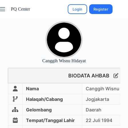
PQ Center
Login
Register
Canggih Wisnu Hidayat
BIODATA AHBAB
Nama
Canggih Wisnu Hid
Halaqah/Cabang
Jogjakarta
Gelombang
Daerah
Tempat/Tanggal Lahir
22 Juli 1994