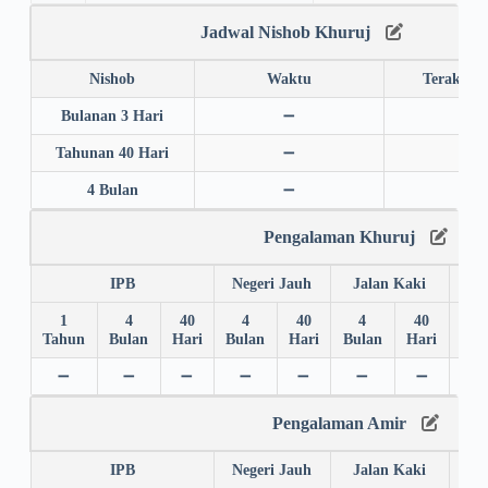
Jadwal Nishob Khuruj
Nishob
Waktu
Terakhir
Bulanan 3 Hari
➖
➖
Tahunan 40 Hari
➖
➖
4 Bulan
➖
➖
Pengalaman Khuruj
IPB
Negeri Jauh
Jalan Kaki
1
4
40
4
40
4
40
4
Tahun
Bulan
Hari
Bulan
Hari
Bulan
Hari
Bul
➖
➖
➖
➖
➖
➖
➖
➖
Pengalaman Amir
IPB
Negeri Jauh
Jalan Kaki