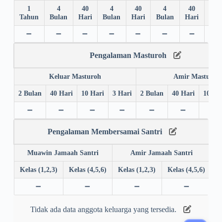
1
4
40
4
40
4
40
4
Tahun
Bulan
Hari
Bulan
Hari
Bulan
Hari
Bul
➖
➖
➖
➖
➖
➖
➖
➖
Pengalaman Masturoh
Keluar Masturoh
Amir Masturoh
2 Bulan
40 Hari
10 Hari
3 Hari
2 Bulan
40 Hari
10 Ha
➖
➖
➖
➖
➖
➖
➖
Pengalaman Membersamai Santri
Muawin Jamaah Santri
Amir Jamaah Santri
Kelas (1,2,3)
Kelas (4,5,6)
Kelas (1,2,3)
Kelas (4,5,6)
➖
➖
➖
➖
Tidak ada data anggota keluarga yang tersedia.