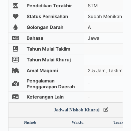
Pendidikan Terakhir
STM
Status Pernikahan
Sudah Menikah
Golongan Darah
A
Bahasa
Jawa
Tahun Mulai Taklim
Tahun Mulai Khuruj
Amal Maqomi
2.5 Jam, Taklim M
Pengalaman
-
Penggarapan Daerah
Keterangan Lain
-
Jadwal Nishob Khuruj
Nishob
Waktu
Terakhir