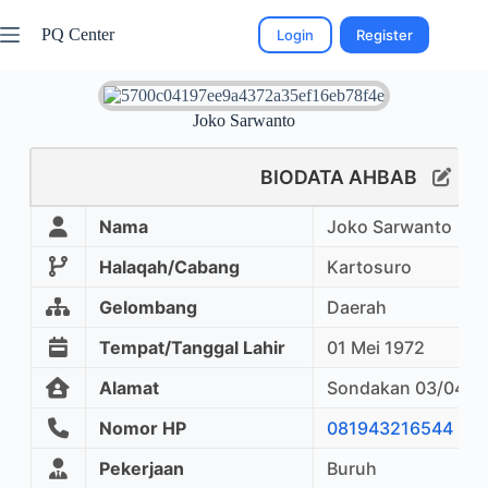
PQ Center
Login
Register
Joko Sarwanto
BIODATA AHBAB
Nama
Joko Sarwanto
Halaqah/Cabang
Kartosuro
Gelombang
Daerah
Tempat/Tanggal Lahir
01 Mei 1972
Alamat
Sondakan 03/04, L
Nomor HP
081943216544
Pekerjaan
Buruh