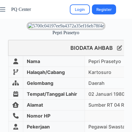
PQ Center
Login
Register
Pepri Prasetyo
BIODATA AHBAB
Nama
Pepri Prasetyo
Halaqah/Cabang
Kartosuro
Gelombang
Daerah
Tempat/Tanggal Lahir
02 Januari 1980
Alamat
Sumber RT 04 RW 
Nomor HP
Pekerjaan
Pegawai Swasta