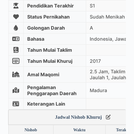
Pendidikan Terakhir
S1
Status Pernikahan
Sudah Menikah
Golongan Darah
A
Bahasa
Indonesia, Jawa
Tahun Mulai Taklim
Tahun Mulai Khuruj
2017
2.5 Jam, Taklim Ma
Amal Maqomi
Jaulah 1, Jaulah 2
Pengalaman
Madura
Penggarapan Daerah
Keterangan Lain
Jadwal Nishob Khuruj
Nishob
Waktu
Terakhir