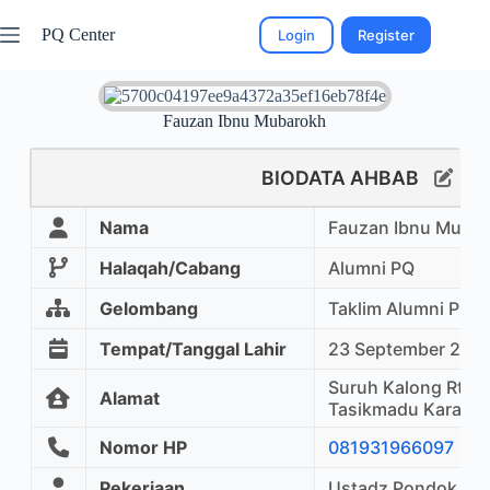
PQ Center
Login
Register
Fauzan Ibnu Mubarokh
BIODATA AHBAB
Nama
Fauzan Ibnu Muba
Halaqah/Cabang
Alumni PQ
Gelombang
Taklim Alumni PQ
Tempat/Tanggal Lahir
23 September 200
Suruh Kalong Rt 0
Alamat
Tasikmadu Karang
Nomor HP
081931966097
Pekerjaan
Ustadz Pondok