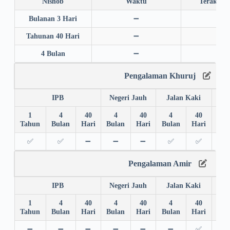
Nishob
Waktu
Terakhir
Bulanan 3 Hari
➖
➖
Tahunan 40 Hari
➖
➖
4 Bulan
➖
➖
Pengalaman Khuruj
IPB
Negeri Jauh
Jalan Kaki
1
4
40
4
40
4
40
4
Tahun
Bulan
Hari
Bulan
Hari
Bulan
Hari
Bul
✅
✅
➖
➖
➖
✅
✅
✅
Pengalaman Amir
IPB
Negeri Jauh
Jalan Kaki
1
4
40
4
40
4
40
4
Tahun
Bulan
Hari
Bulan
Hari
Bulan
Hari
Bul
➖
➖
➖
➖
➖
➖
✅
➖