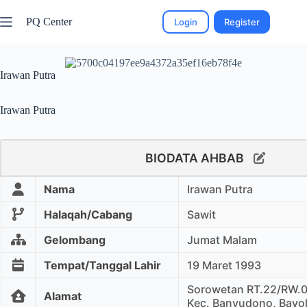
PQ Center
Login
Register
Irawan Putra
Irawan Putra
BIODATA AHBAB
Nama
Irawan Putra
Halaqah/Cabang
Sawit
Gelombang
Jumat Malam
Tempat/Tanggal Lahir
19 Maret 1993
Sorowetan RT.22/RW.
Alamat
Kec. Banyudono, Bayola