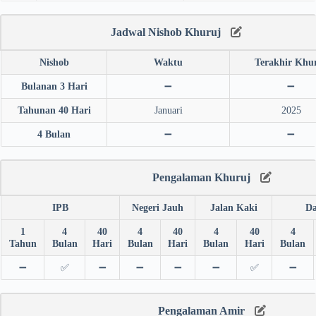
Jadwal Nishob Khuruj
Nishob
Waktu
Terakhir Khu
Bulanan 3 Hari
➖
➖
Tahunan 40 Hari
Januari
2025
4 Bulan
➖
➖
Pengalaman Khuruj
IPB
Negeri Jauh
Jalan Kaki
Da
1
4
40
4
40
4
40
4
Tahun
Bulan
Hari
Bulan
Hari
Bulan
Hari
Bulan
➖
✅
➖
➖
➖
➖
✅
➖
Pengalaman Amir