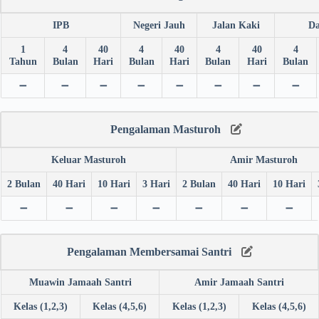
IPB
Negeri Jauh
Jalan Kaki
Da
1
4
40
4
40
4
40
4
Tahun
Bulan
Hari
Bulan
Hari
Bulan
Hari
Bulan
➖
➖
➖
➖
➖
➖
➖
➖
Pengalaman Masturoh
Keluar Masturoh
Amir Masturoh
2 Bulan
40 Hari
10 Hari
3 Hari
2 Bulan
40 Hari
10 Hari
➖
➖
➖
➖
➖
➖
➖
Pengalaman Membersamai Santri
Muawin Jamaah Santri
Amir Jamaah Santri
Kelas (1,2,3)
Kelas (4,5,6)
Kelas (1,2,3)
Kelas (4,5,6)