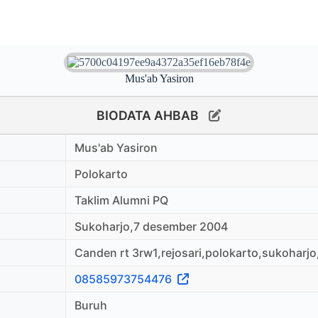
Mus'ab Yasiron
BIODATA AHBAB
Mus'ab Yasiron
Polokarto
Taklim Alumni PQ
Sukoharjo,7 desember 2004
Canden rt 3rw1,rejosari,polokarto,sukoharj
08585973754476
Buruh