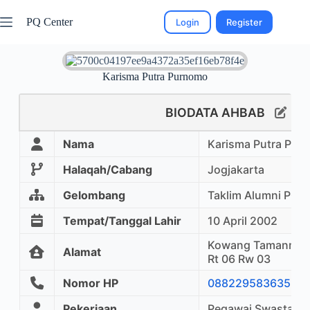
PQ Center
Login
Register
Karisma Putra Purnomo
BIODATA AHBAB
Nama
Karisma Putra Pur
Halaqah/Cabang
Jogjakarta
Gelombang
Taklim Alumni PQ
Tempat/Tanggal Lahir
10 April 2002
Kowang Tamanmart
Alamat
Rt 06 Rw 03
Nomor HP
088229583635
Pekerjaan
Pegawai Swasta