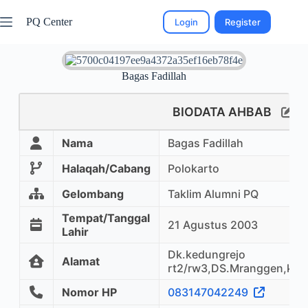
PQ Center
Login
Register
Bagas Fadillah
BIODATA AHBAB
Nama
Bagas Fadillah
Halaqah/Cabang
Polokarto
Gelombang
Taklim Alumni PQ
Tempat/Tanggal
21 Agustus 2003
Lahir
Dk.kedungrejo
Alamat
rt2/rw3,DS.Mranggen,kec.
Nomor HP
083147042249