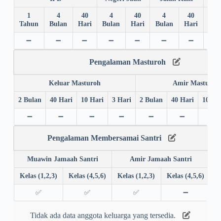
1
4
40
4
40
4
40
4
Tahun
Bulan
Hari
Bulan
Hari
Bulan
Hari
Bul
➖
➖
➖
➖
➖
➖
➖
➖
Pengalaman Masturoh
Keluar Masturoh
Amir Masturoh
2 Bulan
40 Hari
10 Hari
3 Hari
2 Bulan
40 Hari
10 Ha
➖
➖
➖
➖
➖
➖
➖
Pengalaman Membersamai Santri
Muawin Jamaah Santri
Amir Jamaah Santri
Kelas (1,2,3)
Kelas (4,5,6)
Kelas (1,2,3)
Kelas (4,5,6)
✅
✅
✅
➖
Tidak ada data anggota keluarga yang tersedia.