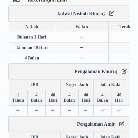
Jadwal Nishob Khuruj
Nishob
Waktu
Terakhir
Bulanan 3 Hari
➖
➖
Tahunan 40 Hari
➖
➖
4 Bulan
➖
➖
Pengalaman Khuruj
IPB
Negeri Jauh
Jalan Kaki
1
4
40
4
40
4
40
4
Tahun
Bulan
Hari
Bulan
Hari
Bulan
Hari
Bul
➖
➖
➖
➖
➖
✅
✅
✅
Pengalaman Amir
IPB
Negeri Jauh
Jalan Kaki