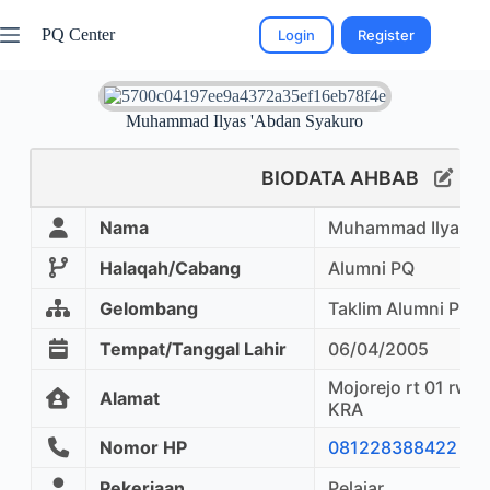
PQ Center
Login
Register
Muhammad Ilyas 'Abdan Syakuro
BIODATA AHBAB
Nama
Muhammad Ilyas 'A
Halaqah/Cabang
Alumni PQ
Gelombang
Taklim Alumni PQ
Tempat/Tanggal Lahir
06/04/2005
Mojorejo rt 01 rw 0
Alamat
KRA
Nomor HP
081228388422
Pekerjaan
Pelajar