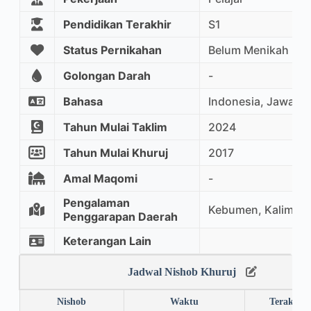
Pendidikan Terakhir
S1
Status Pernikahan
Belum Menikah
Golongan Darah
-
Bahasa
Indonesia, Jawa, Ar
Tahun Mulai Taklim
2024
Tahun Mulai Khuruj
2017
Amal Maqomi
-
Pengalaman
Kebumen, Kalimant
Penggarapan Daerah
Keterangan Lain
Jadwal Nishob Khuruj
Nishob
Waktu
Terakhir