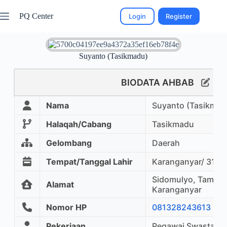
PQ Center
Login
Register
Suyanto (Tasikmadu)
BIODATA AHBAB
Nama
Suyanto (Tasikmad
Halaqah/Cabang
Tasikmadu
Gelombang
Daerah
Tempat/Tanggal Lahir
Karanganyar/ 31 Me
Sidomulyo, Tamansa
Alamat
Karanganyar
Nomor HP
081328243613
Pekerjaan
Pegawai Swasta