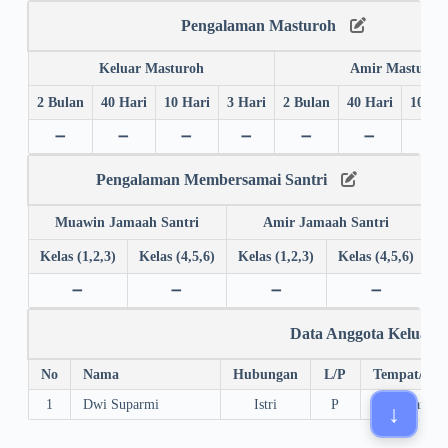
Pengalaman Masturoh
Keluar Masturoh
Amir Masturoh
2 Bulan
40 Hari
10 Hari
3 Hari
2 Bulan
40 Hari
10 Ha
➖
➖
➖
➖
➖
➖
➖
Pengalaman Membersamai Santri
Muawin Jamaah Santri
Amir Jamaah Santri
Kelas (1,2,3)
Kelas (4,5,6)
Kelas (1,2,3)
Kelas (4,5,6)
➖
➖
➖
➖
Data Anggota Keluarg
No
Nama
Hubungan
L/P
Tempat/Tgl.
1
Dwi Suparmi
Istri
P
Karanganyar,