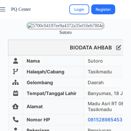
PQ Center
Login
Register
Sutoro
BIODATA AHBAB
Nama
Sutoro
Halaqah/Cabang
Tasikmadu
Gelombang
Daerah
Tempat/Tanggal Lahir
Banyumas, 18 Juni
Madu Asri RT 06/ R
Alamat
Tasikmadu
Nomor HP
081528985453
Pekerjaan
Pensiunan