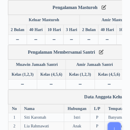
Pengalaman Masturoh
Keluar Masturoh
Amir Masturoh
2 Bulan
40 Hari
10 Hari
3 Hari
2 Bulan
40 Hari
10 Ha
➖
➖
➖
➖
➖
➖
➖
Pengalaman Membersamai Santri
Muawin Jamaah Santri
Amir Jamaah Santri
Kelas (1,2,3)
Kelas (4,5,6)
Kelas (1,2,3)
Kelas (4,5,6)
➖
➖
➖
➖
Data Anggota Keluarg
No
Nama
Hubungan
L/P
Tempat/Tgl.
1
Siti Karomah
Istri
P
Banyumas, 1
2
Lia Rahmawati
Anak
P
Karanganyar,