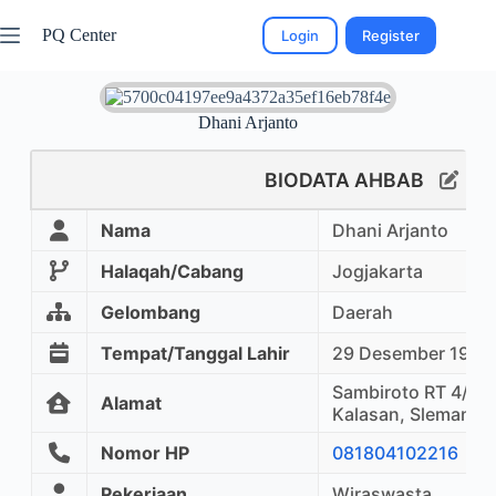
PQ Center
Login
Register
Dhani Arjanto
BIODATA AHBAB
Nama
Dhani Arjanto
Halaqah/Cabang
Jogjakarta
Gelombang
Daerah
Tempat/Tanggal Lahir
29 Desember 1971
Sambiroto RT 4/RW
Alamat
Kalasan, Sleman, 
Nomor HP
081804102216
Pekerjaan
Wiraswasta