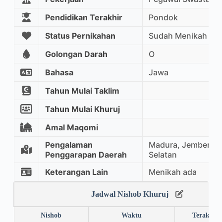
Pendidikan Terakhir
Pondok
Status Pernikahan
Sudah Menikah
Golongan Darah
O
Bahasa
Jawa
Tahun Mulai Taklim
Tahun Mulai Khuruj
Amal Maqomi
Pengalaman
Madura, Jember, M
Penggarapan Daerah
Selatan
Keterangan Lain
Menikah ada
Jadwal Nishob Khuruj
Nishob
Waktu
Terakhir