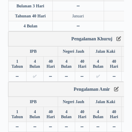
Bulanan 3 Hari
➖
➖
Tahunan 40 Hari
Januari
202
4 Bulan
➖
➖
Pengalaman Khuruj
IPB
Negeri Jauh
Jalan Kaki
1
4
40
4
40
4
40
4
Tahun
Bulan
Hari
Bulan
Hari
Bulan
Hari
Bul
➖
✅
➖
➖
➖
✅
➖
✅
Pengalaman Amir
IPB
Negeri Jauh
Jalan Kaki
1
4
40
4
40
4
40
4
Tahun
Bulan
Hari
Bulan
Hari
Bulan
Hari
Bul
➖
➖
➖
➖
➖
➖
➖
➖