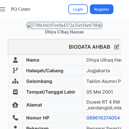
PQ Center
Login
Register
Dhiya Ulhaq Hauzan
BIODATA AHBAB
Nama
Dhiya Ulhaq Hauza
Halaqah/Cabang
Jogjakarta
Gelombang
Taklim Alumni PQ
Tempat/Tanggal Lahir
05 Mei 2001
Duwet RT 4 RW 88
Alamat
,sendangidi,mlati,
Nomor HP
089616374054
Pekerjaan
Pegawai Swasta