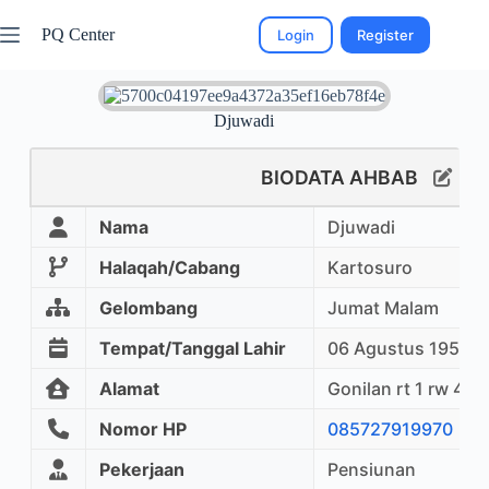
PQ Center
Login
Register
Djuwadi
BIODATA AHBAB
Nama
Djuwadi
Halaqah/Cabang
Kartosuro
Gelombang
Jumat Malam
Tempat/Tanggal Lahir
06 Agustus 1956
Alamat
Gonilan rt 1 rw 4
Nomor HP
085727919970
Pekerjaan
Pensiunan