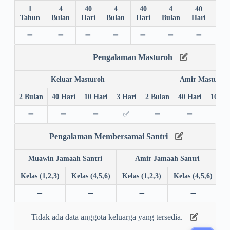
1
4
40
4
40
4
40
4
Tahun
Bulan
Hari
Bulan
Hari
Bulan
Hari
Bul
➖
➖
➖
➖
➖
➖
➖
➖
Pengalaman Masturoh
Keluar Masturoh
Amir Masturoh
2 Bulan
40 Hari
10 Hari
3 Hari
2 Bulan
40 Hari
10 Ha
➖
➖
➖
✅
➖
➖
➖
Pengalaman Membersamai Santri
Muawin Jamaah Santri
Amir Jamaah Santri
Kelas (1,2,3)
Kelas (4,5,6)
Kelas (1,2,3)
Kelas (4,5,6)
➖
➖
➖
➖
Tidak ada data anggota keluarga yang tersedia.