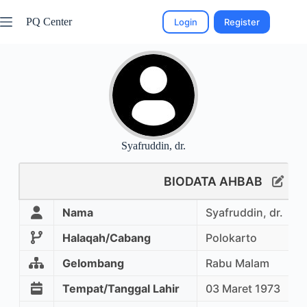
PQ Center
Login
Register
Syafruddin, dr.
BIODATA AHBAB
Nama
Syafruddin, dr.
Halaqah/Cabang
Polokarto
Gelombang
Rabu Malam
Tempat/Tanggal Lahir
03 Maret 1973