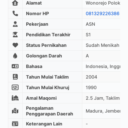
Alamat
Wonorejo Polokart
Nomor HP
081329226386
Pekerjaan
ASN
Pendidikan Terakhir
S1
Status Pernikahan
Sudah Menikah
Golongan Darah
A
Bahasa
Indonesia, Inggris
Tahun Mulai Taklim
2004
Tahun Mulai Khuruj
1990
Amal Maqomi
2.5 Jam, Taklim M
Pengalaman
Madura, Jember, Ka
Penggarapan Daerah
Keterangan Lain
-