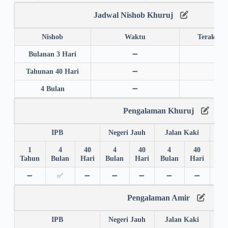
Jadwal Nishob Khuruj
Nishob
Waktu
Terakhir
Bulanan 3 Hari
➖
➖
Tahunan 40 Hari
➖
➖
4 Bulan
➖
➖
Pengalaman Khuruj
IPB
Negeri Jauh
Jalan Kaki
1
4
40
4
40
4
40
4
Tahun
Bulan
Hari
Bulan
Hari
Bulan
Hari
Bul
➖
✅
➖
➖
➖
➖
➖
➖
Pengalaman Amir
IPB
Negeri Jauh
Jalan Kaki