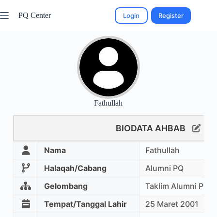
PQ Center
Login
Register
Fathullah
BIODATA AHBAB
Nama
Fathullah
Halaqah/Cabang
Alumni PQ
Gelombang
Taklim Alumni PQ
Tempat/Tanggal Lahir
25 Maret 2001