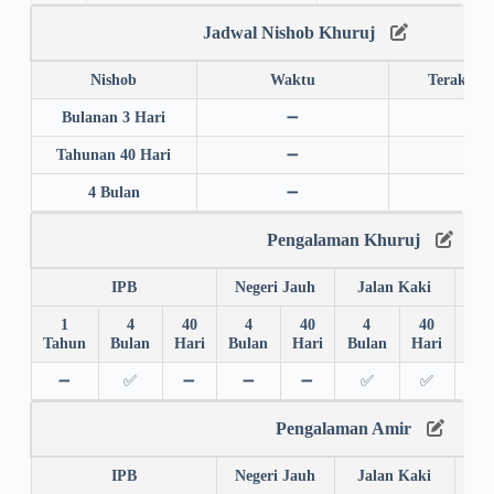
Jadwal Nishob Khuruj
Nishob
Waktu
Terakhir
Bulanan 3 Hari
➖
➖
Tahunan 40 Hari
➖
➖
4 Bulan
➖
➖
Pengalaman Khuruj
IPB
Negeri Jauh
Jalan Kaki
1
4
40
4
40
4
40
4
Tahun
Bulan
Hari
Bulan
Hari
Bulan
Hari
Bul
➖
✅
➖
➖
➖
✅
✅
✅
Pengalaman Amir
IPB
Negeri Jauh
Jalan Kaki