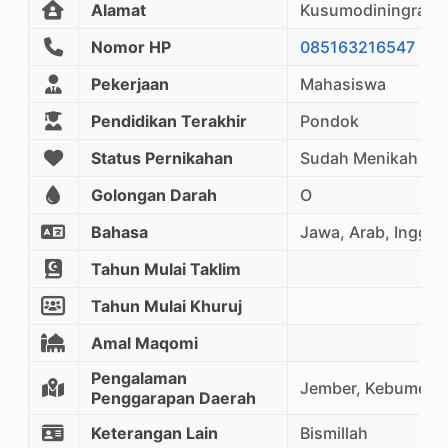
Alamat
Kusumodiningratan
Nomor HP
085163216547
Pekerjaan
Mahasiswa
Pendidikan Terakhir
Pondok
Status Pernikahan
Sudah Menikah
Golongan Darah
O
Bahasa
Jawa, Arab, Inggris
Tahun Mulai Taklim
Tahun Mulai Khuruj
Amal Maqomi
Pengalaman
Jember, Kebumen
Penggarapan Daerah
Keterangan Lain
Bismillah