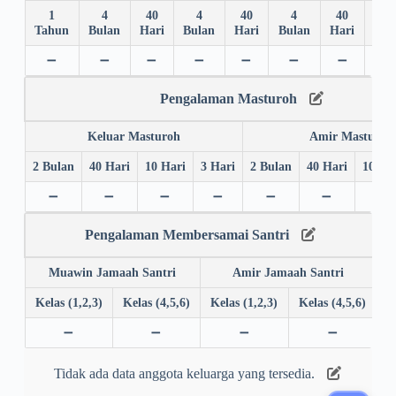
1
4
40
4
40
4
40
4
Tahun
Bulan
Hari
Bulan
Hari
Bulan
Hari
Bul
➖
➖
➖
➖
➖
➖
➖
➖
Pengalaman Masturoh
Keluar Masturoh
Amir Masturoh
2 Bulan
40 Hari
10 Hari
3 Hari
2 Bulan
40 Hari
10 Ha
➖
➖
➖
➖
➖
➖
➖
Pengalaman Membersamai Santri
Muawin Jamaah Santri
Amir Jamaah Santri
Kelas (1,2,3)
Kelas (4,5,6)
Kelas (1,2,3)
Kelas (4,5,6)
➖
➖
➖
➖
Tidak ada data anggota keluarga yang tersedia.