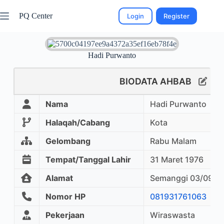
PQ Center
Login
Register
Hadi Purwanto
BIODATA AHBAB
Nama
Hadi Purwanto
Halaqah/Cabang
Kota
Gelombang
Rabu Malam
Tempat/Tanggal Lahir
31 Maret 1976
Alamat
Semanggi 03/09,Pa
Nomor HP
081931761063
Pekerjaan
Wiraswasta