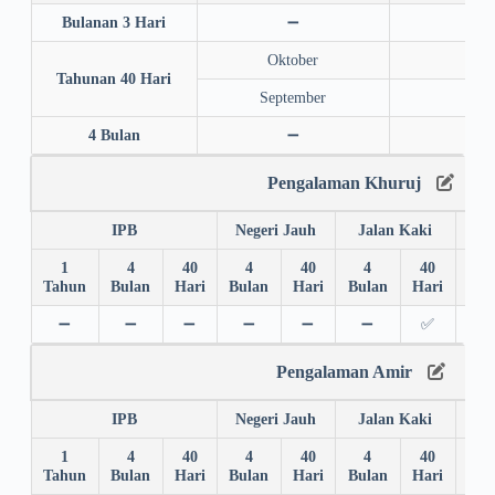
Bulanan 3 Hari
➖
➖
Oktober
202
Tahunan 40 Hari
September
202
4 Bulan
➖
➖
Pengalaman Khuruj
IPB
Negeri Jauh
Jalan Kaki
1
4
40
4
40
4
40
4
Tahun
Bulan
Hari
Bulan
Hari
Bulan
Hari
Bul
➖
➖
➖
➖
➖
➖
✅
➖
Pengalaman Amir
IPB
Negeri Jauh
Jalan Kaki
1
4
40
4
40
4
40
4
Tahun
Bulan
Hari
Bulan
Hari
Bulan
Hari
Bul