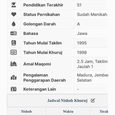
Pendidikan Terakhir
S1
Status Pernikahan
Sudah Menikah
Golongan Darah
A
Bahasa
Jawa
Tahun Mulai Taklim
1995
Tahun Mulai Khuruj
1998
2.5 Jam, Taklim Ma
Amal Maqomi
Jaulah 1
Pengalaman
Madura, Jember, K
Penggarapan Daerah
Selatan
Keterangan Lain
-
Jadwal Nishob Khuruj
Nishob
Waktu
Terakhir