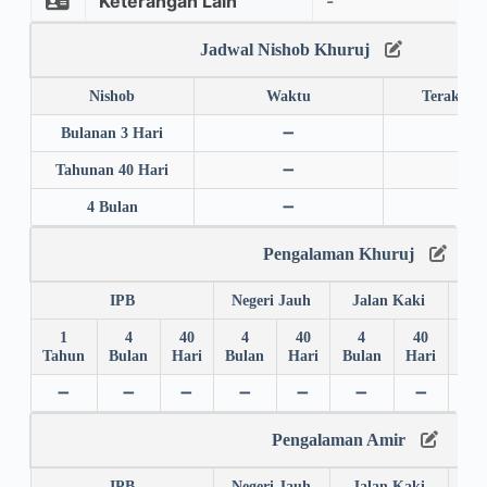
Keterangan Lain
-
Jadwal Nishob Khuruj
Nishob
Waktu
Terakhir
Bulanan 3 Hari
➖
➖
Tahunan 40 Hari
➖
➖
4 Bulan
➖
➖
Pengalaman Khuruj
IPB
Negeri Jauh
Jalan Kaki
1
4
40
4
40
4
40
4
Tahun
Bulan
Hari
Bulan
Hari
Bulan
Hari
Bul
➖
➖
➖
➖
➖
➖
➖
➖
Pengalaman Amir
IPB
Negeri Jauh
Jalan Kaki