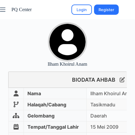
PQ Center
Login
Register
Ilham Khoirul Anam
BIODATA AHBAB
Nama
Ilham Khoirul Anam
Halaqah/Cabang
Tasikmadu
Gelombang
Daerah
Tempat/Tanggal Lahir
15 Mei 2009