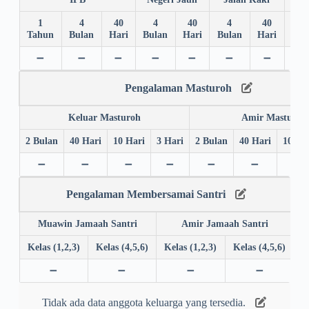
1
4
40
4
40
4
40
4
Tahun
Bulan
Hari
Bulan
Hari
Bulan
Hari
Bul
➖
➖
➖
➖
➖
➖
➖
➖
Pengalaman Masturoh
Keluar Masturoh
Amir Masturoh
2 Bulan
40 Hari
10 Hari
3 Hari
2 Bulan
40 Hari
10 Ha
➖
➖
➖
➖
➖
➖
➖
Pengalaman Membersamai Santri
Muawin Jamaah Santri
Amir Jamaah Santri
Kelas (1,2,3)
Kelas (4,5,6)
Kelas (1,2,3)
Kelas (4,5,6)
➖
➖
➖
➖
Tidak ada data anggota keluarga yang tersedia.