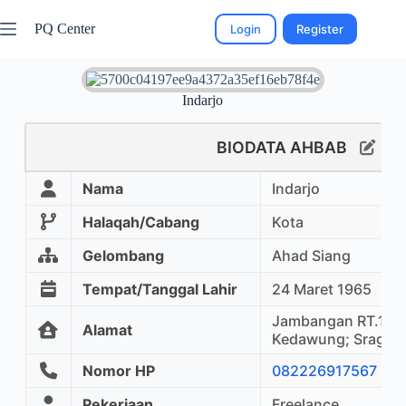
PQ Center
Login
Register
Indarjo
BIODATA AHBAB
Nama
Indarjo
Halaqah/Cabang
Kota
Gelombang
Ahad Siang
Tempat/Tanggal Lahir
24 Maret 1965
Jambangan RT.14; 
Alamat
Kedawung; Sragen
Nomor HP
082226917567
Pekerjaan
Freelance