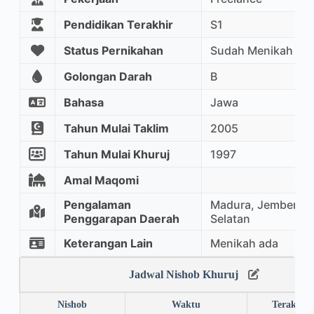
Pendidikan Terakhir
S1
Status Pernikahan
Sudah Menikah
Golongan Darah
B
Bahasa
Jawa
Tahun Mulai Taklim
2005
Tahun Mulai Khuruj
1997
Amal Maqomi
Pengalaman
Madura, Jember, K
Penggarapan Daerah
Selatan
Keterangan Lain
Menikah ada
Jadwal Nishob Khuruj
Nishob
Waktu
Terakhir