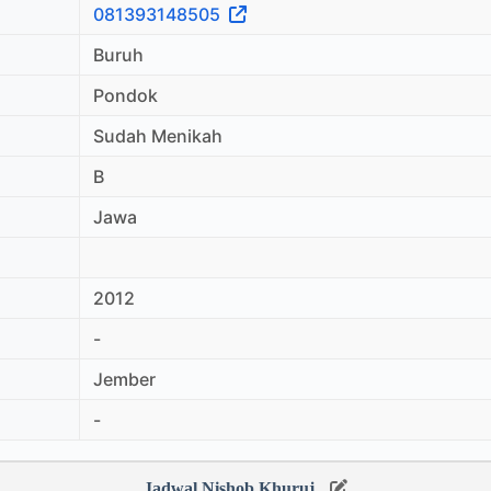
081393148505
Buruh
Pondok
Sudah Menikah
B
Jawa
2012
-
Jember
-
Jadwal Nishob Khuruj