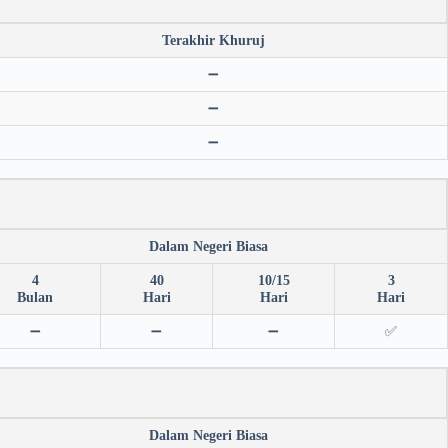
Terakhir Khuruj
➖
➖
➖
Dalam Negeri Biasa
4
40
10/15
3
Bulan
Hari
Hari
Hari
➖
➖
➖
✅
Dalam Negeri Biasa