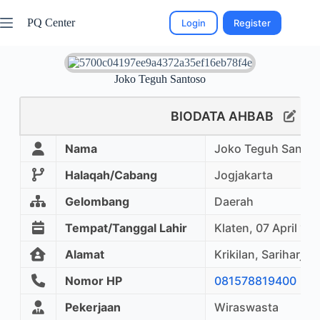
PQ Center
Login
Register
Joko Teguh Santoso
BIODATA AHBAB
Nama
Joko Teguh Santo
Halaqah/Cabang
Jogjakarta
Gelombang
Daerah
Tempat/Tanggal Lahir
Klaten, 07 April 19
Alamat
Krikilan, Sariharjo,
Nomor HP
081578819400
Pekerjaan
Wiraswasta