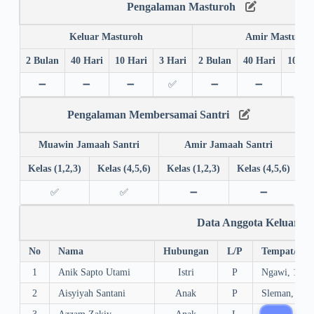
Pengalaman Masturoh
Keluar Masturoh
Amir Masturoh
2 Bulan
40 Hari
10 Hari
3 Hari
2 Bulan
40 Hari
10 Ha
➖
➖
➖
✅
➖
➖
➖
Pengalaman Membersamai Santri
Muawin Jamaah Santri
Amir Jamaah Santri
Kelas (1,2,3)
Kelas (4,5,6)
Kelas (1,2,3)
Kelas (4,5,6)
✅
✅
➖
➖
Data Anggota Keluarga
No
Nama
Hubungan
L/P
Tempat/Tgl.
1
Anik Sapto Utami
Istri
P
Ngawi, 19/0
2
Aisyiyah Santani
Anak
P
Sleman, 03/
3
Azzam Zakiy
Anak
L
Sleman, 18/