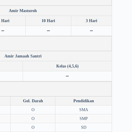
Amir Masturoh
 Hari
10 Hari
3 Hari
➖
➖
➖
Amir Jamaah Santri
Kelas (4,5,6)
➖
Gol. Darah
Pendidikan
O
SMA
O
SMP
O
SD