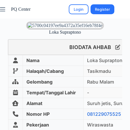
PQ Center
Login
Register
Loka Supraptono
BIODATA AHBAB
Nama
Loka Supraptono
Halaqah/Cabang
Tasikmadu
Gelombang
Rabu Malam
Tempat/Tanggal Lahir
-
Alamat
Suruh jetis, Suruh
Nomor HP
081229075525
Pekerjaan
Wiraswasta