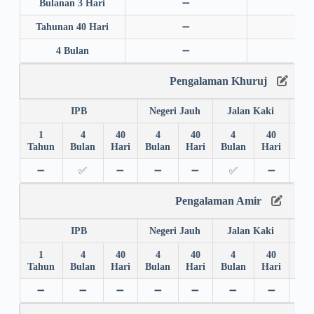
Bulanan 3 Hari
➖
➖
Tahunan 40 Hari
➖
➖
4 Bulan
➖
➖
Pengalaman Khuruj
IPB
Negeri Jauh
Jalan Kaki
1
4
40
4
40
4
40
4
Tahun
Bulan
Hari
Bulan
Hari
Bulan
Hari
Bul
➖
✅
➖
➖
➖
✅
➖
✅
Pengalaman Amir
IPB
Negeri Jauh
Jalan Kaki
1
4
40
4
40
4
40
4
Tahun
Bulan
Hari
Bulan
Hari
Bulan
Hari
Bul
➖
➖
➖
➖
➖
➖
➖
➖