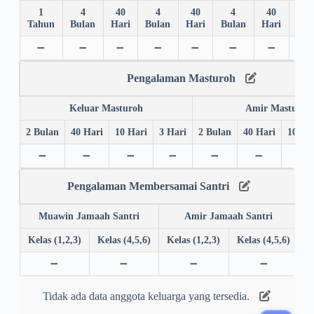
1
4
40
4
40
4
40
4
Tahun
Bulan
Hari
Bulan
Hari
Bulan
Hari
Bul
➖
➖
➖
➖
➖
➖
➖
➖
Pengalaman Masturoh
Keluar Masturoh
Amir Masturoh
2 Bulan
40 Hari
10 Hari
3 Hari
2 Bulan
40 Hari
10 Ha
➖
➖
➖
➖
➖
➖
➖
Pengalaman Membersamai Santri
Muawin Jamaah Santri
Amir Jamaah Santri
Kelas (1,2,3)
Kelas (4,5,6)
Kelas (1,2,3)
Kelas (4,5,6)
➖
➖
➖
➖
Tidak ada data anggota keluarga yang tersedia.