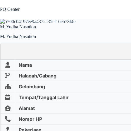
Skip
to
PQ Center
content
M. Yudha Nasution
M. Yudha Nasution
Nama
Halaqah/Cabang
Gelombang
Tempat/Tanggal Lahir
Alamat
Nomor HP
Pekerjaan