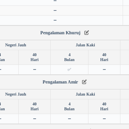
➖
➖
➖
Pengalaman Khuruj
Negeri Jauh
Jalan Kaki
4
40
4
40
lan
Hari
Bulan
Hari
➖
➖
✅
➖
Pengalaman Amir
Negeri Jauh
Jalan Kaki
4
40
4
40
lan
Hari
Bulan
Hari
➖
➖
➖
➖