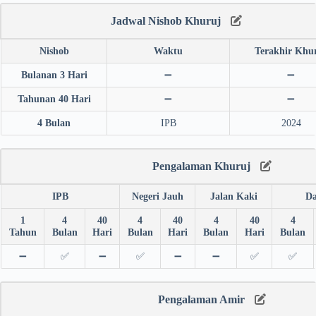
Jadwal Nishob Khuruj
Nishob
Waktu
Terakhir Khu
Bulanan 3 Hari
➖
➖
Tahunan 40 Hari
➖
➖
4 Bulan
IPB
2024
Pengalaman Khuruj
IPB
Negeri Jauh
Jalan Kaki
Da
1
4
40
4
40
4
40
4
Tahun
Bulan
Hari
Bulan
Hari
Bulan
Hari
Bulan
➖
✅
➖
✅
➖
➖
✅
✅
Pengalaman Amir