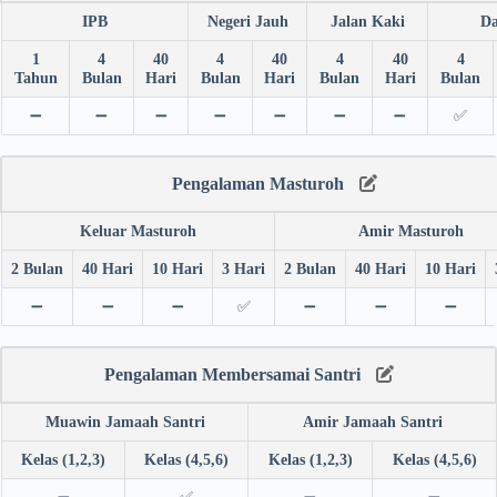
IPB
Negeri Jauh
Jalan Kaki
Da
1
4
40
4
40
4
40
4
Tahun
Bulan
Hari
Bulan
Hari
Bulan
Hari
Bulan
➖
➖
➖
➖
➖
➖
➖
✅
Pengalaman Masturoh
Keluar Masturoh
Amir Masturoh
2 Bulan
40 Hari
10 Hari
3 Hari
2 Bulan
40 Hari
10 Hari
➖
➖
➖
✅
➖
➖
➖
Pengalaman Membersamai Santri
Muawin Jamaah Santri
Amir Jamaah Santri
Kelas (1,2,3)
Kelas (4,5,6)
Kelas (1,2,3)
Kelas (4,5,6)
➖
✅
➖
➖