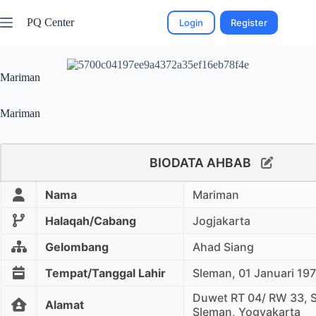
PQ Center
Login
Register
Mariman
Mariman
BIODATA AHBAB
Nama
Mariman
Halaqah/Cabang
Jogjakarta
Gelombang
Ahad Siang
Tempat/Tanggal Lahir
Sleman, 01 Januari 19
Duwet RT 04/ RW 33, S
Alamat
Sleman, Yogyakarta