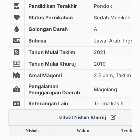
Pendidikan Terakhir
Pondok
Status Pernikahan
Sudah Menikah
Golongan Darah
A
Bahasa
Jawa, Arab, Inggris
Tahun Mulai Taklim
2021
Tahun Mulai Khuruj
2010
Amal Maqomi
2.5 Jam, Taklim M
Pengalaman
Magelang
Penggarapan Daerah
Keterangan Lain
Terima kasih
Jadwal Nishob Khuruj
Nishob
Waktu
Terakhir