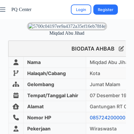
PQ Center
Login
Register
Miqdad Abu Jihad
BIODATA AHBAB
Nama
Miqdad Abu Jihad
Halaqah/Cabang
Kota
Gelombang
Jumat Malam
Tempat/Tanggal Lahir
07 Desember 1988
Alamat
Gantungan RT 06T
Nomor HP
085724200000
Pekerjaan
Wiraswasta