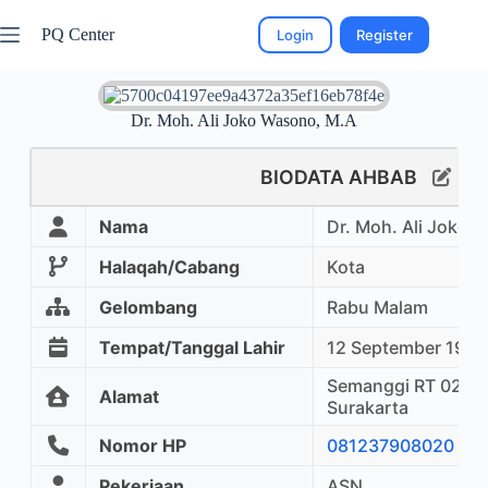
PQ Center
Login
Register
Dr. Moh. Ali Joko Wasono, M.A
BIODATA AHBAB
Nama
Dr. Moh. Ali Joko 
Halaqah/Cabang
Kota
Gelombang
Rabu Malam
Tempat/Tanggal Lahir
12 September 1961
Semanggi RT 02 RW
Alamat
Surakarta
Nomor HP
081237908020
Pekerjaan
ASN