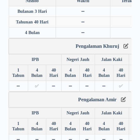
Nishob
Waktu
Terakhir
Bulanan 3 Hari
➖
➖
Tahunan 40 Hari
➖
➖
4 Bulan
➖
➖
Pengalaman Khuruj
IPB
Negeri Jauh
Jalan Kaki
1
4
40
4
40
4
40
4
Tahun
Bulan
Hari
Bulan
Hari
Bulan
Hari
Bul
➖
✅
➖
➖
➖
➖
✅
➖
Pengalaman Amir
IPB
Negeri Jauh
Jalan Kaki
1
4
40
4
40
4
40
4
Tahun
Bulan
Hari
Bulan
Hari
Bulan
Hari
Bul
➖
➖
➖
➖
➖
➖
➖
➖