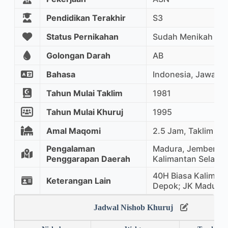
Pendidikan Terakhir
S3
Status Pernikahan
Sudah Menikah
Golongan Darah
AB
Bahasa
Indonesia, Jawa, In
Tahun Mulai Taklim
1981
Tahun Mulai Khuruj
1995
Amal Maqomi
2.5 Jam, Taklim M
Pengalaman
Madura, Jember, K
Penggarapan Daerah
Kalimantan Selatan
40H Biasa Kalimant
Keterangan Lain
Depok; JK Madura
Jadwal Nishob Khuruj