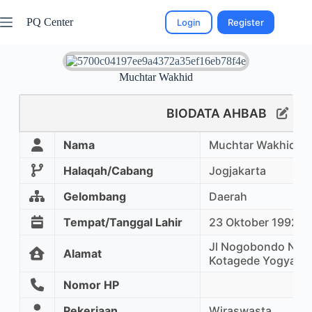
PQ Center
Login
Register
Muchtar Wakhid
BIODATA AHBAB
Nama
Muchtar Wakhid
Halaqah/Cabang
Jogjakarta
Gelombang
Daerah
Tempat/Tanggal Lahir
23 Oktober 1992
Jl Nogobondo No2
Alamat
Kotagede Yogyakar
Nomor HP
Pekerjaan
Wiraswasta