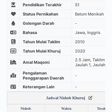
Pendidikan Terakhir
S1
Status Pernikahan
Belum Menikah
Golongan Darah
-
Bahasa
Jawa, Inggris
Tahun Mulai Taklim
2010
Tahun Mulai Khuruj
2020
2.5 Jam, Taklim Ma
Amal Maqomi
Jaulah 1, Jaulah 2
Pengalaman
-
Penggarapan Daerah
Keterangan Lain
-
Jadwal Nishob Khuruj
Nishob
Waktu
Terakhir