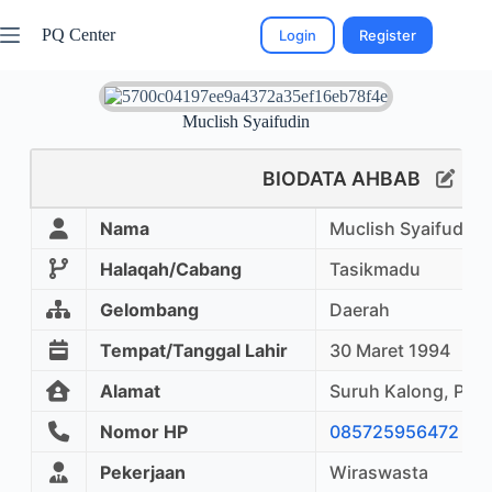
PQ Center
Login
Register
Muclish Syaifudin
BIODATA AHBAB
Nama
Muclish Syaifudin
Halaqah/Cabang
Tasikmadu
Gelombang
Daerah
Tempat/Tanggal Lahir
30 Maret 1994
Alamat
Suruh Kalong, Pan
Nomor HP
085725956472
Pekerjaan
Wiraswasta