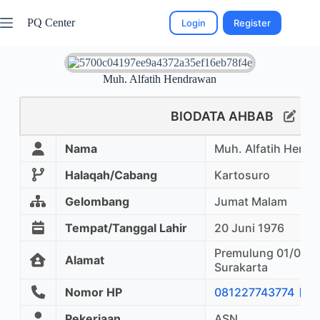
PQ Center
Login
Register
Muh. Alfatih Hendrawan
BIODATA AHBAB
Nama
Muh. Alfatih Hend
Halaqah/Cabang
Kartosuro
Gelombang
Jumat Malam
Tempat/Tanggal Lahir
20 Juni 1976
Premulung 01/09 
Alamat
Surakarta
Nomor HP
081227743774
Pekerjaan
ASN