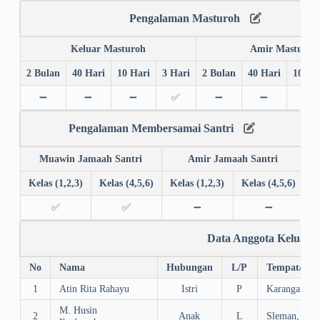
Pengalaman Masturoh
Keluar Masturoh
Amir Masturoh
2 Bulan
40 Hari
10 Hari
3 Hari
2 Bulan
40 Hari
10 Ha
➖
➖
➖
✅
➖
➖
➖
Pengalaman Membersamai Santri
Muawin Jamaah Santri
Amir Jamaah Santri
Kelas (1,2,3)
Kelas (4,5,6)
Kelas (1,2,3)
Kelas (4,5,6)
✅
✅
➖
➖
Data Anggota Keluarg
No
Nama
Hubungan
L/P
Tempat/Tgl.
1
Atin Rita Rahayu
Istri
P
Karanganyar,
M. Husin
2
Anak
L
Sleman, 19/