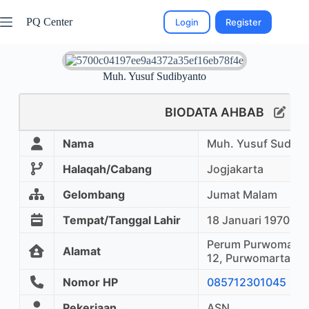
PQ Center
Login
Register
Muh. Yusuf Sudibyanto
BIODATA AHBAB
Nama
Muh. Yusuf Sudiby
Halaqah/Cabang
Jogjakarta
Gelombang
Jumat Malam
Tempat/Tanggal Lahir
18 Januari 1970
Perum Purwomartani
Alamat
12, Purwomartani, 
Nomor HP
085712301045
Pekerjaan
ASN