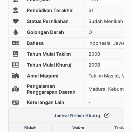
Pendidikan Terakhir
S1
Status Pernikahan
Sudah Menikah
Golongan Darah
O
Bahasa
Indonesia, Jawa
Tahun Mulai Taklim
2008
Tahun Mulai Khuruj
2008
Amal Maqomi
Taklim Masjid, Mu
Pengalaman
Madura, Kebumen,
Penggarapan Daerah
Keterangan Lain
-
Jadwal Nishob Khuruj
Nishob
Waktu
Terakhir