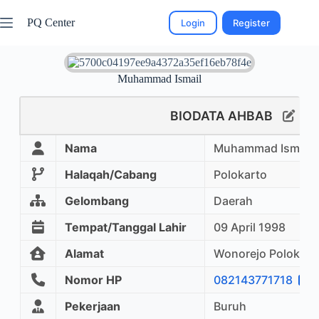
PQ Center
Login
Register
Muhammad Ismail
BIODATA AHBAB
Nama
Muhammad Ismail
Halaqah/Cabang
Polokarto
Gelombang
Daerah
Tempat/Tanggal Lahir
09 April 1998
Alamat
Wonorejo Polokart
Nomor HP
082143771718
Pekerjaan
Buruh