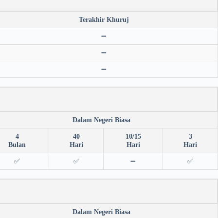
Terakhir Khuruj
➖
➖
➖
Dalam Negeri Biasa
4
40
10/15
3
Bulan
Hari
Hari
Hari
✅
✅
➖
✅
Dalam Negeri Biasa