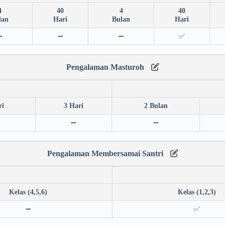
4
40
4
40
lan
Hari
Bulan
Hari
➖
➖
➖
✅
Pengalaman Masturoh
ri
3 Hari
2 Bulan
➖
➖
Pengalaman Membersamai Santri
Kelas (4,5,6)
Kelas (1,2,3)
➖
✅