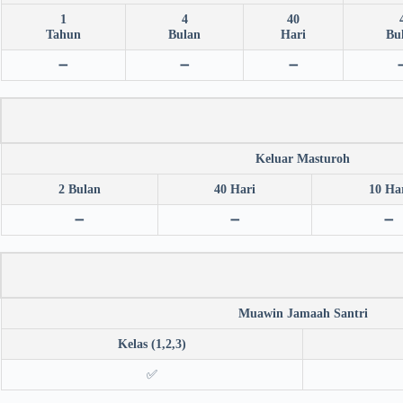
1
4
40
Tahun
Bulan
Hari
Bu
➖
➖
➖
Keluar Masturoh
2 Bulan
40 Hari
10 Ha
➖
➖
➖
Muawin Jamaah Santri
Kelas (1,2,3)
✅