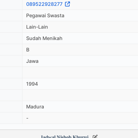
089522928277
Pegawai Swasta
Lain-Lain
Sudah Menikah
B
Jawa
1994
Madura
-
Jadwal Nishob Khuruj