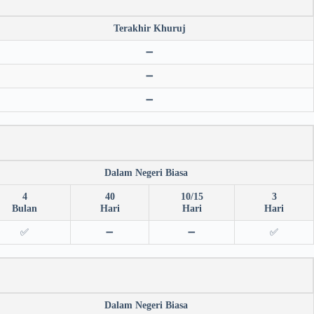
Terakhir Khuruj
➖
➖
➖
Dalam Negeri Biasa
4
40
10/15
3
Bulan
Hari
Hari
Hari
✅
➖
➖
✅
Dalam Negeri Biasa