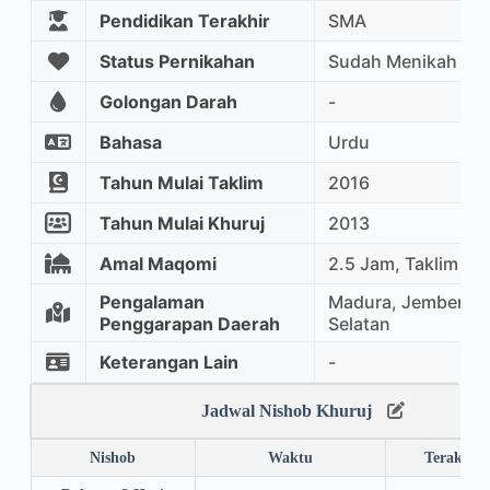
Pendidikan Terakhir
SMA
Status Pernikahan
Sudah Menikah
Golongan Darah
-
Bahasa
Urdu
Tahun Mulai Taklim
2016
Tahun Mulai Khuruj
2013
Amal Maqomi
2.5 Jam, Taklim M
Pengalaman
Madura, Jember, M
Penggarapan Daerah
Selatan
Keterangan Lain
-
Jadwal Nishob Khuruj
Nishob
Waktu
Terakhir