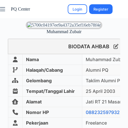
PQ Center
Login
Register
Muhammad Zubair
BIODATA AHBAB
Nama
Muhammad Zubair
Halaqah/Cabang
Alumni PQ
Gelombang
Taklim Alumni PQ
Tempat/Tanggal Lahir
25 April 2003
Alamat
Jati RT 21 Masaran
Nomor HP
088232597932
Pekerjaan
Freelance