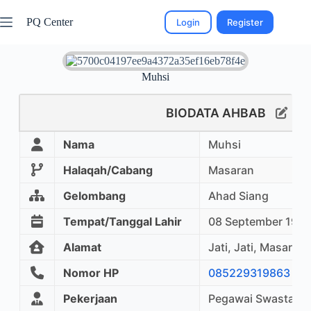
PQ Center
Login
Register
Muhsi
BIODATA AHBAB
Nama
Muhsi
Halaqah/Cabang
Masaran
Gelombang
Ahad Siang
Tempat/Tanggal Lahir
08 September 196
Alamat
Jati, Jati, Masaran
Nomor HP
085229319863
Pekerjaan
Pegawai Swasta