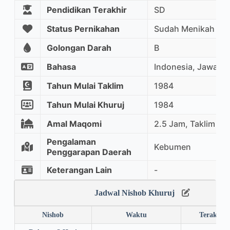
Pendidikan Terakhir
SD
Status Pernikahan
Sudah Menikah
Golongan Darah
B
Bahasa
Indonesia, Jawa
Tahun Mulai Taklim
1984
Tahun Mulai Khuruj
1984
Amal Maqomi
2.5 Jam, Taklim M
Pengalaman
Kebumen
Penggarapan Daerah
Keterangan Lain
-
Jadwal Nishob Khuruj
Nishob
Waktu
Terakhir